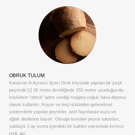
OBRUK TULUM
Karaman ili Ayrancı ilçesi Divle köyünde yapılan bir çeşit
peynirdir.[1] 36 metre derinliğinde 250 metre uzunluğunda,
köylülerin "obruk" adını verdiği mağara soğuk hava deposu
olarak kullanılır. Koyun ve keçi sütünden geleneksel
yöntemlerle yapılan peynirler, özel hazırlanan kuzu ve
oğlak derilerine basılır. Obruğa konulan peynir tulumları,
yaklaşık 5 ay sonra içerideki bir bakteri sayesinde kırmızı
renk alır.