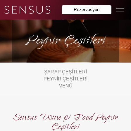
Rezervasyon
Peynir Çeşitleri
ŞARAP ÇEŞITLERI
PEYNIR ÇEŞİTLERİ
MENÜ
Sensus Wine & Food Peynir
Çeşitleri