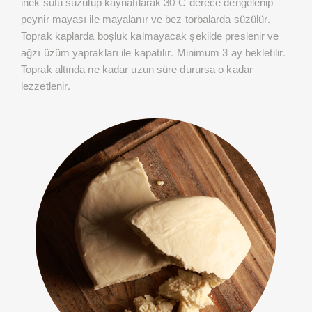
inek sütü süzülüp kaynatılarak 30 C derece dengelenip
peynir mayası ile mayalanır ve bez torbalarda süzülür.
Toprak kaplarda boşluk kalmayacak şekilde preslenir ve
ağzı üzüm yaprakları ile kapatılır. Minimum 3 ay bekletilir.
Toprak altında ne kadar uzun süre durursa o kadar
lezzetlenir.