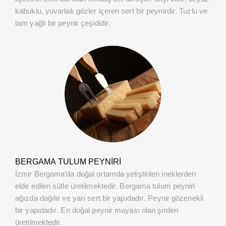
kabuklu, yuvarlak gözler içeren sert bir peynirdir. Tuzlu ve
tam yağlı bir peynir çeşididir.
BERGAMA TULUM PEYNIRI
İzmir Bergama’da doğal ortamda yetiştirilen ineklerden
elde edilen sütle üretilmektedir. Bergama tulum peyniri
ağızda dağılır ve yarı sert bir yapıdadır. Peynir gözenekli
bir yapıdadır. En doğal peynir mayası olan şirden
üretilmektedir.