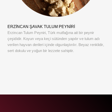
ERZINCAN ŞAVAK TULUM PEYNIRI
Erzincan Tulum Peyniri, Türk mutfağına ait bir peynir
çeşididir. Koyun veya keçi sütünden yapılır ve tulum adı
verilen hayvan derileri içinde olgunlaştırılır. Beyaz renklidir,
sert dokulu ve yoğun bir lezzete sahiptir.