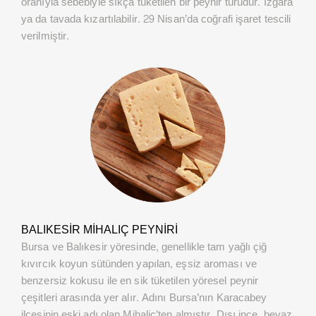
oranıyla sebebiyle sıkça tüketilen bir peynir türüdür. Izgara
ya da tavada kızartılabilir. 29 Nisan’da coğrafi işaret tescili
verilmiştir.
BALIKESİR MİHALIÇ PEYNIRI
Bursa ve Balıkesir yöresinde, genellikle tam yağlı çiğ
kıvırcık koyun sütünden yapılan, eşsiz aroması ve
benzersiz kokusu ile en sik tüketilen yöresel peynir
çeşitleri arasında yer alır. Adını Bursa’nın Karacabey
ilçesinin eski adı olan Mihaliç’ten almıştır. Dışı ince, beyaz