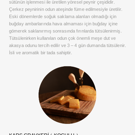
sütünün işlenmesi ile üretilen yöresel peynir çeşididir.
Çerkez peynirinin odun ateşinde füme edilmesiyle üretilir.
Eski dönemlerde soğuk saklama alanları olmadığı için
buğday ambarlarında hava almaması için buğday içine
gömerek saklanırmış sonrasında fırınlarda tütsülenirmiş.
Tütsülenirken kullanılan odun çok önemli meşe dut ve
akasya odunu tercih edilir ve 3 – 4 gün dumanda tütsülenir.
İsli ve aromatik bir tada sahiptir.