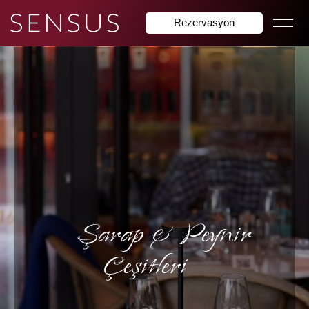
Rezervasyon
Şarap & Peynir
Çeşitleri