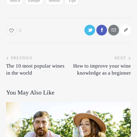
Africa
Europe
Merlot
Tips
0
PREVIOUS
NEXT
The 10 most popular wines
How to improve your wine
in the world
knowledge as a beginner
You May Also Like