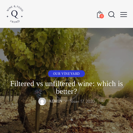
0
OUR VINEYARD
Filtered vs unfiltered wine: which is
better?
Nisan 17, 2020
ADMIN