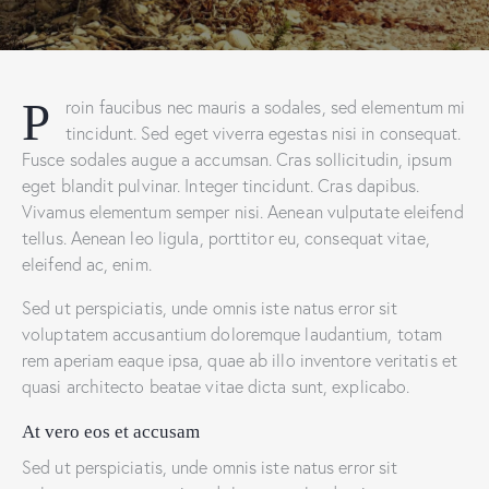
Proin faucibus nec mauris a sodales, sed elementum mi
tincidunt. Sed eget viverra egestas nisi in consequat.
Fusce sodales augue a accumsan. Cras sollicitudin, ipsum
eget blandit pulvinar. Integer tincidunt. Cras dapibus.
Vivamus elementum semper nisi. Aenean vulputate eleifend
tellus. Aenean leo ligula, porttitor eu, consequat vitae,
eleifend ac, enim.
Sed ut perspiciatis, unde omnis iste natus error sit
voluptatem accusantium doloremque laudantium, totam
rem aperiam eaque ipsa, quae ab illo inventore veritatis et
quasi architecto beatae vitae dicta sunt, explicabo.
At vero eos et accusam
Sed ut perspiciatis, unde omnis iste natus error sit