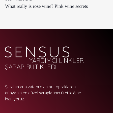
What really is rose wine? Pink wine secrets
YARDIMCI LİNKLER
ŞARAP BUTİKLERİ
WP
Şarabın ana vatanı olan bu topraklarda
dünyanın en güzel şaraplarının üretildiğine
inanıyoruz.