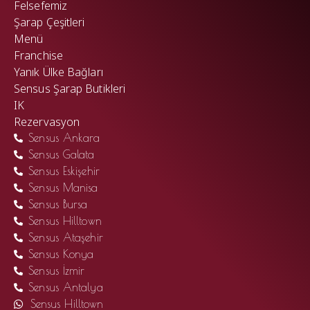
Felsefemiz
Şarap Çeşitleri
Menü
Franchise
Yanık Ülke Bağları
Sensus Şarap Butikleri
IK
Rezervasyon
Sensus Ankara
Sensus Galata
Sensus Eskişehir
Sensus Manisa
Sensus Bursa
Sensus Hilltown
Sensus Ataşehir
Sensus Konya
Sensus İzmir
Sensus Antalya
Sensus Hilltown