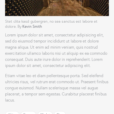
Stet clita kasd gubergren, no sea sanctus est labore et
dolore. By
Kevin Smith
Lorem ipsum dolor sit amet, consectetur adipisicing elit,
sed do eiusmod tempor incididunt ut labore et dolore
magna aliqua. Ut enim ad minim veniam, quis nostrud
exercitation ullamco laboris nisi ut aliquip ex ea commodo
consequat. Duis aute irure dolor in reprehenderit. Lorem
ipsum dolor sit amet, consectetur adipiscing elit.
Etiam vitae leo et diam pellentesque porta. Sed eleifend
ultricies risus, vel rutrum erat commodo ut. Praesent finibus
congue euismod. Nullam scelerisque massa vel augue
placerat, a tempor sem egestas. Curabitur placerat finibus
lacus.