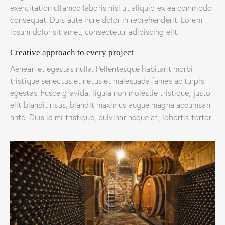
exercitation ullamco laboris nisi ut aliquip ex ea commodo
consequat. Duis aute irure dolor in reprehenderit. Lorem
ipsum dolor sit amet, consectetur adipiscing elit.
Creative approach to every project
Aenean et egestas nulla. Pellentesque habitant morbi
tristique senectus et netus et malesuada fames ac turpis
egestas. Fusce gravida, ligula non molestie tristique, justo
elit blandit risus, blandit maximus augue magna accumsan
ante. Duis id mi tristique, pulvinar neque at, lobortis tortor.