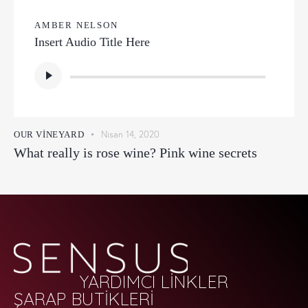
AMBER NELSON
Insert Audio Title Here
Ses
oynatıcı
Nisan 14, 2020
OUR VINEYARD
What really is rose wine? Pink wine secrets
YARDIMCI LİNKLER
ŞARAP BUTİKLERİ